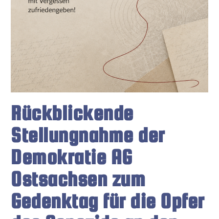
Rückblickende
Stellungnahme der
Demokratie AG
Ostsachsen zum
Gedenktag für die Opfer